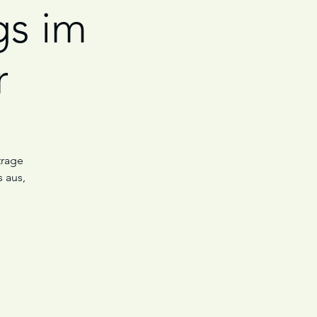
s im
r
trage
 aus,