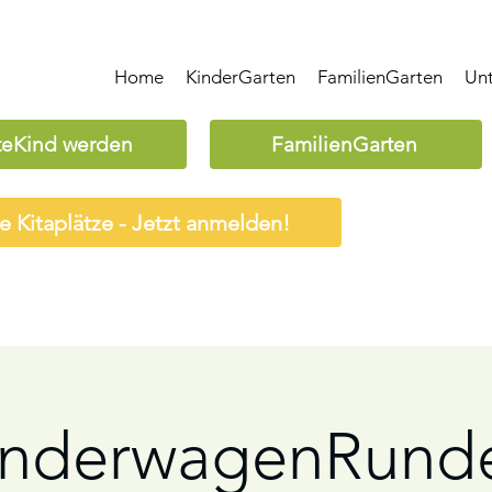
Home
KinderGarten
FamilienGarten
Un
teKind werden
FamilienGarten
ie Kitaplätze - Jetzt anmelden!
inderwagenRunde