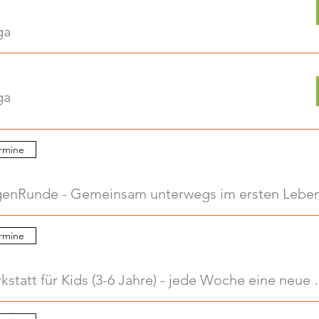
ga
ga
rmine
.
rmine
.
Kreativwerkstatt für Kids