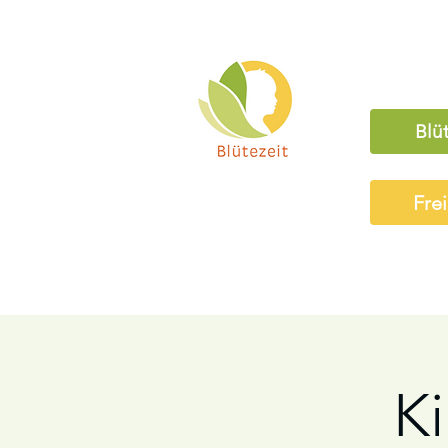
Blü
Fre
K