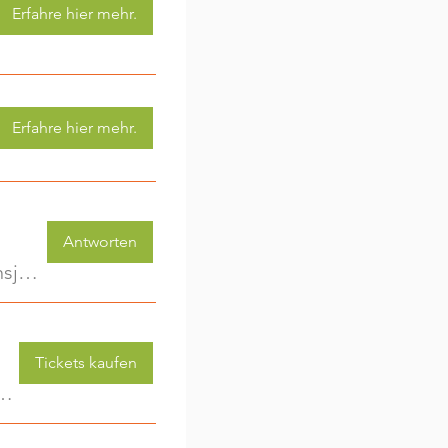
Erfahre hier mehr.
Erfahre hier mehr.
Antworten
KinderwagenRunde - Gemeinsam unterwegs im ersten Lebensjahr
Tickets kaufen
 (3-6 Jahre) - jede Woche eine neue Aktivität (2)