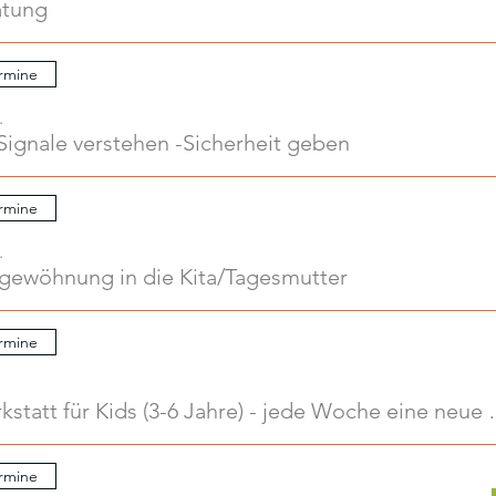
atung
rmine
.
Signale verstehen -Sicherheit geben
rmine
.
ngewöhnung in die Kita/Tagesmutter
rmine
Kreativwerkstatt für Kids
rmine