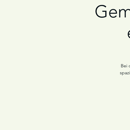
Gem
Bei 
spaz