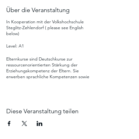
Über die Veranstaltung
In Kooperation mit der Volkshochschule
Steglitz-Zehlendorf ( please see English
below)
Level: A1
Elternkurse sind Deutschkurse zur
ressourcenorientierten Stärkung der
Erziehungskompetenz der Eltern. Sie
erwerben sprachliche Kompetenzen sowie
Wissen über das Berliner Bildungssystem
und die vielfältigen Möglichkeiten, den
Bildungsweg ihrer Kinder zu fördern.
Ein gesamter Kurs (ca. 7 Wochen) kostet 20
Diese Veranstaltung teilen
Euro. Kommen Sie gern zu einer
Probestunde vorbei, der Einstieg ist bei
verfügbaren Plätzen jederzeit möglich.
--------------------------------------------------------