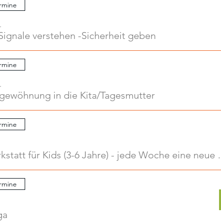
rmine
.
Signale verstehen -Sicherheit geben
rmine
.
ngewöhnung in die Kita/Tagesmutter
rmine
Kreativwerkstatt für Kids
rmine
ga