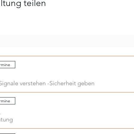
ltung teilen
ly 7 weeks) costs 20 euros, please just come along for a trial le
ar if course places are available.
have any questions? Please contact VHS Steglitz-Zehlendorf, Ms
299-5358
rmine
Signale verstehen -Sicherheit geben
rmine
.
atung