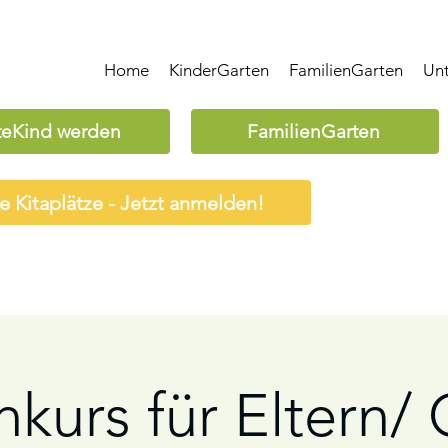
Home
KinderGarten
FamilienGarten
Un
teKind werden
FamilienGarten
ie Kitaplätze - Jetzt anmelden!
hkurs für Eltern/