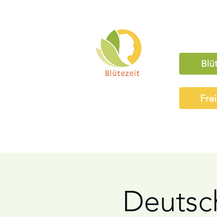
Blü
Fre
Deutsc