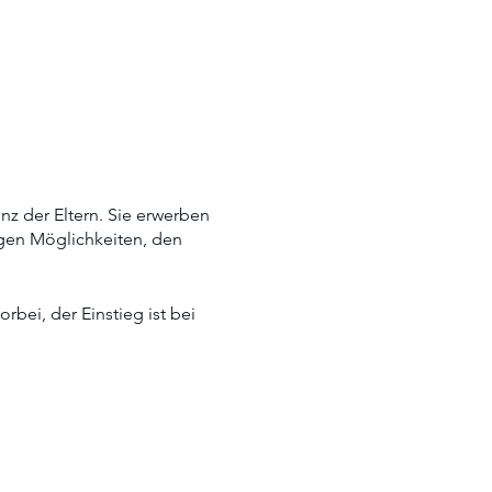
z der Eltern. Sie erwerben
igen Möglichkeiten, den
bei, der Einstieg ist bei
urce-oriented manner. They
any opportunities to support