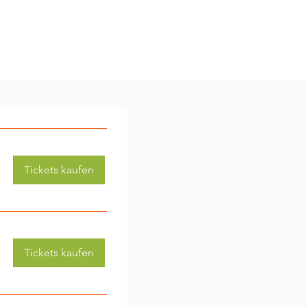
sson. You can join the
 Linn Leißner,
Tickets kaufen
Tickets kaufen