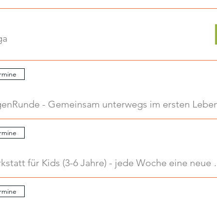
ga
rmine
.
rmine
.
Kreativwerkstatt für Kids
rmine