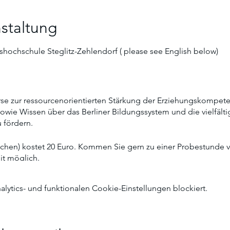
staltung
shochschule Steglitz-Zehlendorf ( please see English below)
rse zur ressourcenorientierten Stärkung der Erziehungskompeten
wie Wissen über das Berliner Bildungssystem und die vielfält
 fördern.
chen) kostet 20 Euro. Kommen Sie gern zu einer Probestunde vor
eit möglich.
-----------------
ytics- und funktionalen Cookie-Einstellungen blockiert.
are designed to strengthen parents' parenting skills in a reso
well as knowledge about the Berlin education system and the m