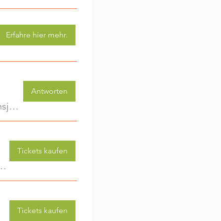
Erfahre hier mehr.
Antworten
KinderwagenRunde - Gemeinsam unterwegs im ersten Lebensjahr
Tickets kaufen
 (3-6 Jahre) - jede Woche eine neue Aktivität (2)
Tickets kaufen