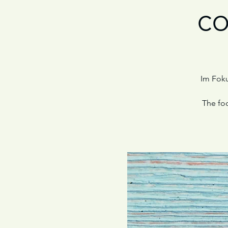
co
Im Foku
The foc