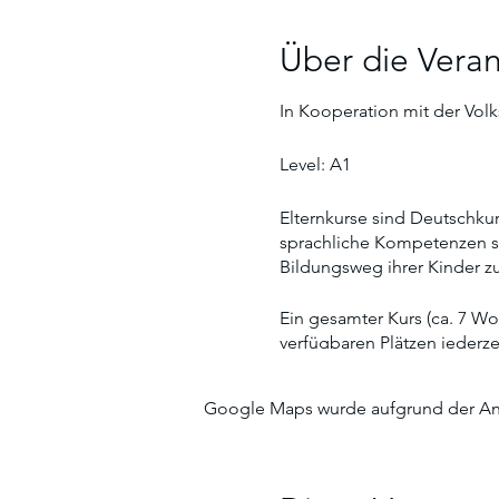
Über die Veran
In Kooperation mit der Volk
Level: A1
Elternkurse sind Deutschku
sprachliche Kompetenzen so
Bildungsweg ihrer Kinder zu
Ein gesamter Kurs (ca. 7 Wo
verfügbaren Plätzen jederz
---------------------------------------
Google Maps wurde aufgrund der Anal
Level: A1
German courses for parents 
acquire language skills as 