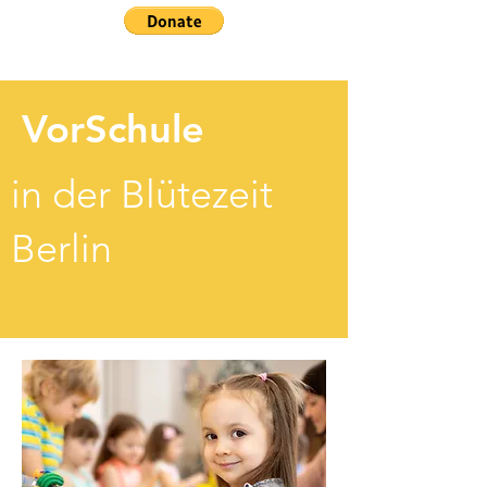
VorSchule
in der Blütezeit
Berlin