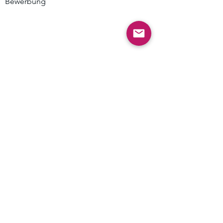
Bewerbung
Mehr
Impressum
Datenschutz
Kontakt
info@bluetezeit-berlin.de
familiengarten@bluetezeit-berlin.de
Kontakt
Adresse
Kelchstraße 21-23