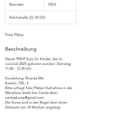
Euro
Beendet
B
150 €
e
e
Kelchstraße 23, 03.OG
n
d
e
t
Freie Plätze
Beschreibung
Neuer PEKiP Kurs für Kinder, die im
Juni/Juli 2025 geboren wurden: Dienstag
11.00 - 12.30 Uhr
Kursleitung: Ricarda Mai
Kosten: 150,- €
Bitte erfragt freie Plätze/ Aufnahme in die
Warteliste direkt bei Carola über:
carolaskurse@gmail.com
Die Kurse sind in der Regel über einen
Zeitraum von 10 Wochen angelegt.