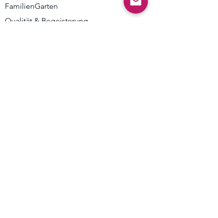
FamilienGarten
Qualität & Begeisterung
Stellenangebote
Bewerbung
Mehr
Impressum
Datenschutz
Kontakt
info@bluetezeit-berlin.de
familiengarten@bluetezeit-berlin.de