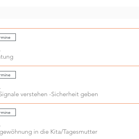
rmine
.
atung
rmine
.
Signale verstehen -Sicherheit geben
rmine
.
ngewöhnung in die Kita/Tagesmutter