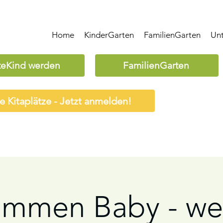
Home
KinderGarten
FamilienGarten
Un
teKind werden
FamilienGarten
ie Kitaplätze - Jetzt anmelden!
ommen Baby - w