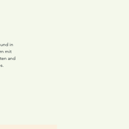
 und in
rn mit
rten and
s.