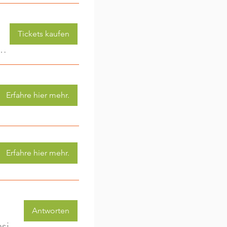
Tickets kaufen
 (3-6 Jahre) - jede Woche eine neue Aktivität (2)
Erfahre hier mehr.
Erfahre hier mehr.
Antworten
KinderwagenRunde - Gemeinsam unterwegs im ersten Lebensjahr