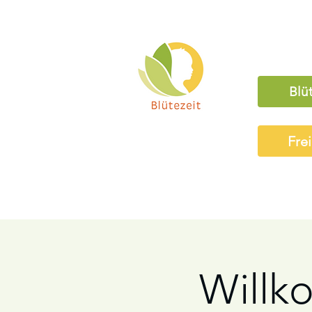
Blü
Fre
Willk