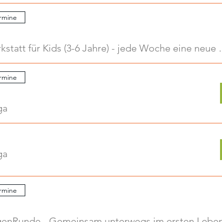
rmine
Kreativwerkstatt für Kids
rmine
ga
ga
rmine
.