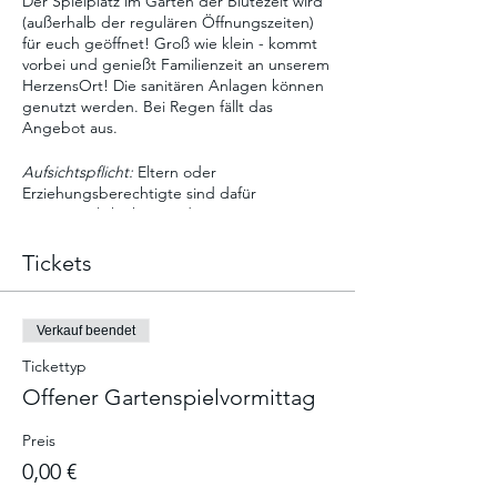
Der Spielplatz im Garten der Blütezeit wird
(außerhalb der regulären Öffnungszeiten)
für euch geöffnet! Groß wie klein - kommt
vorbei und genießt Familienzeit an unserem
HerzensOrt! Die sanitären Anlagen können
genutzt werden. Bei Regen fällt das
Angebot aus.
Aufsichtspflicht:
Eltern oder
Erziehungsberechtigte sind dafür
verantwortlich, ihre Kinder angemessen zu
beaufsichtigen und sicherzustellen, dass sie
die Spielgeräte sicher nutzen. Der Betreiber
Tickets
(Blütezeit gGmbH) übernimmt keine
Aufsichtspflicht für Kinder auf dem
Spielplatz. Eltern haften für ihre Kinder.
Verkauf beendet
Tickettyp
Offener Gartenspielvormittag
Preis
0,00 €