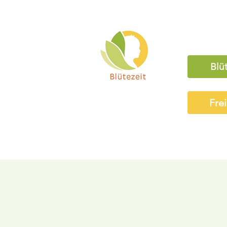
Blü
Fre