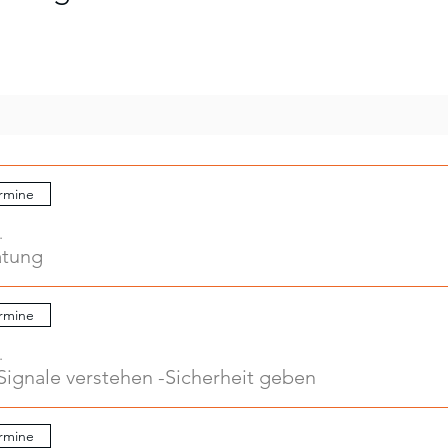
rmine
.
atung
rmine
.
Signale verstehen -Sicherheit geben
rmine