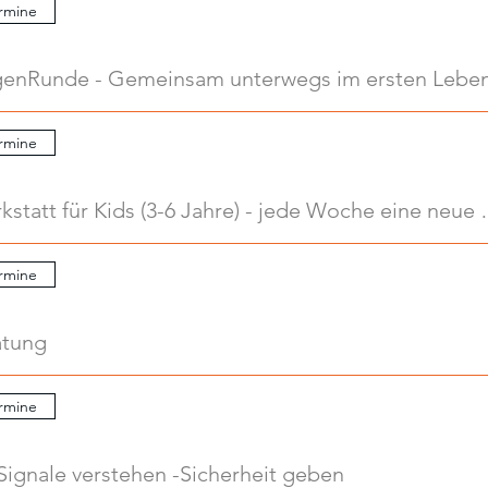
rmine
.
rmine
.
Kreativwerkstatt für Kids
rmine
atung
rmine
Signale verstehen -Sicherheit geben