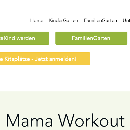
Home
KinderGarten
FamilienGarten
Un
teKind werden
FamilienGarten
ie Kitaplätze - Jetzt anmelden!
Mama Workout