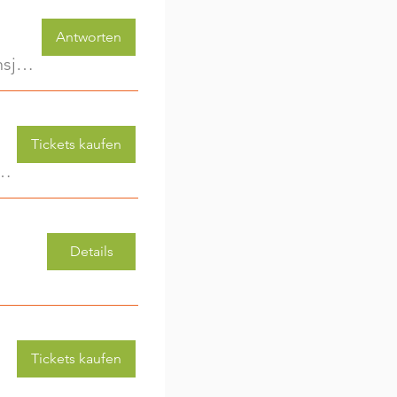
Antworten
KinderwagenRunde - Gemeinsam unterwegs im ersten Lebensjahr
Tickets kaufen
 (3-6 Jahre) - jede Woche eine neue Aktivität (2)
Details
Tickets kaufen