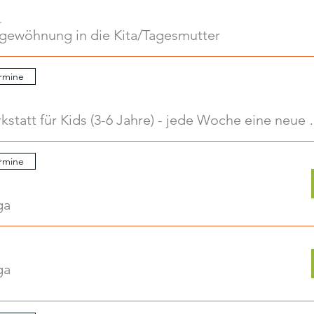
.
ngewöhnung in die Kita/Tagesmutter
rmine
Kreativwerkstatt für Kids
rmine
ga
ga