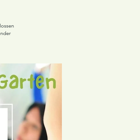
hlossen
inder