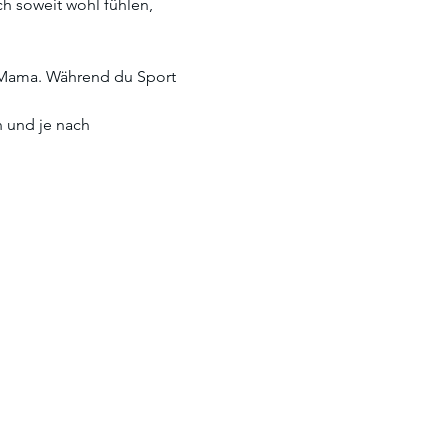
h soweit wohl fühlen, 
r Mama. Während du Sport 
 und je nach 