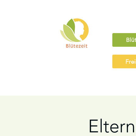
Blü
Fre
Elter