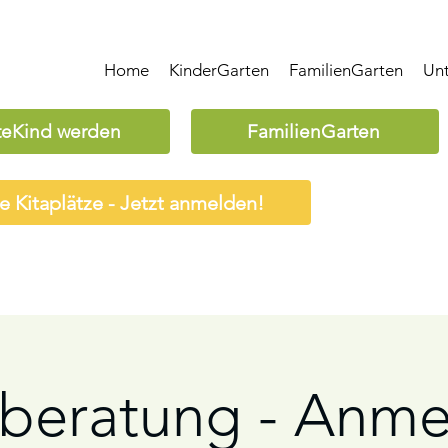
Home
KinderGarten
FamilienGarten
Un
teKind werden
FamilienGarten
ie Kitaplätze - Jetzt anmelden!
nberatung - Anm