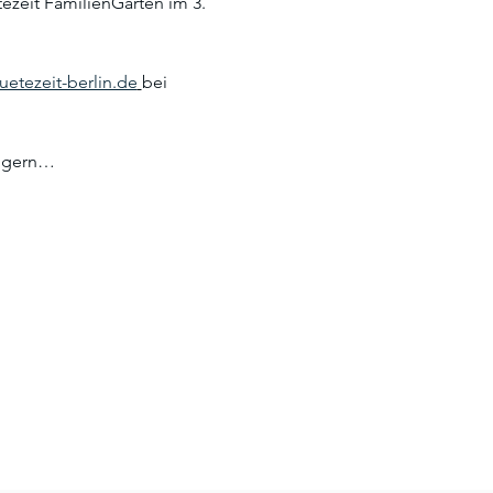
zeit FamilienGarten im 3. 
etezeit-berlin.de
bei 
t gern…