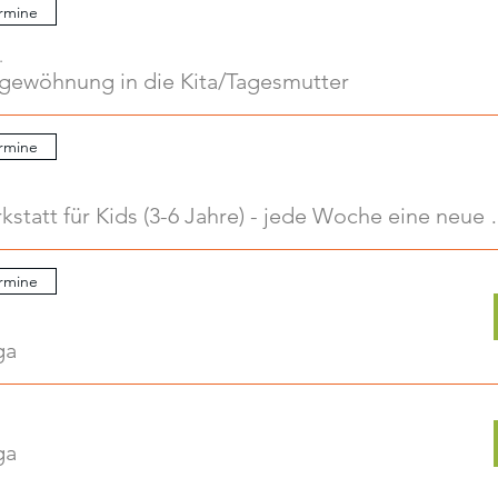
rmine
.
ngewöhnung in die Kita/Tagesmutter
rmine
Kreativwerkstatt für Kids
rmine
ga
ga