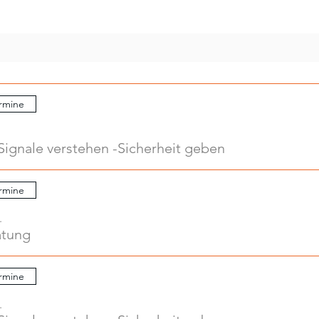
rmine
Signale verstehen -Sicherheit geben
rmine
.
atung
rmine
.