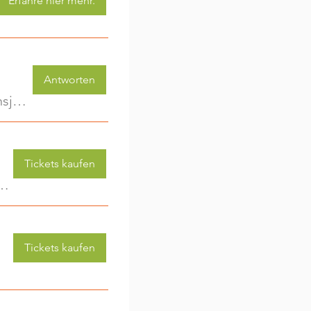
Erfahre hier mehr.
Antworten
KinderwagenRunde - Gemeinsam unterwegs im ersten Lebensjahr
Tickets kaufen
 (3-6 Jahre) - jede Woche eine neue Aktivität (2)
Tickets kaufen