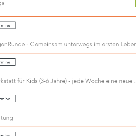
ga
rmine
.
rmine
.
Kreativwerkstatt für Kids
rmine
atung
rmine