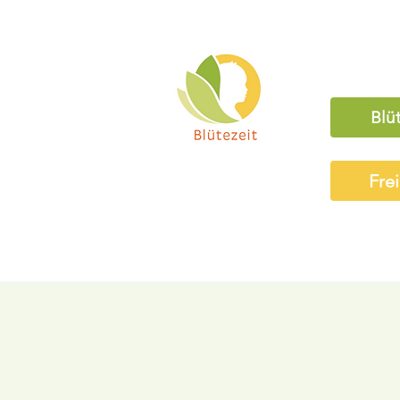
Blü
Fre