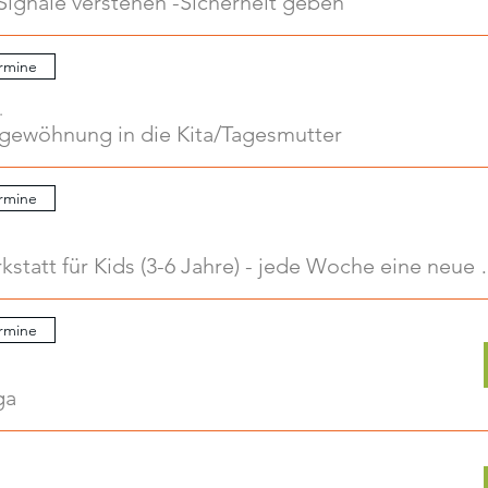
Signale verstehen -Sicherheit geben
rmine
.
ngewöhnung in die Kita/Tagesmutter
rmine
Kreativwerkstatt für Kids
rmine
ga