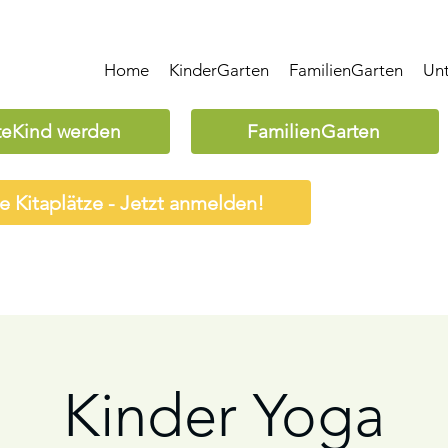
Home
KinderGarten
FamilienGarten
Un
teKind werden
FamilienGarten
ie Kitaplätze - Jetzt anmelden!
Kinder Yoga