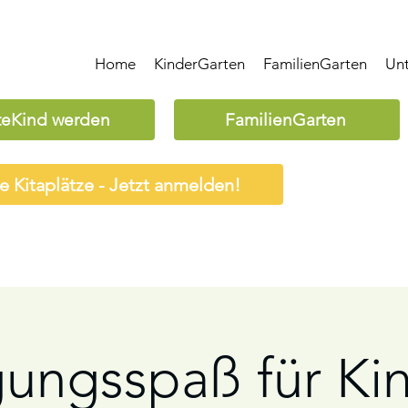
Home
KinderGarten
FamilienGarten
Un
teKind werden
FamilienGarten
ie Kitaplätze - Jetzt anmelden!
ungsspaß für Kin