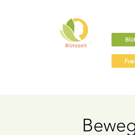
Blü
Fre
Beweg