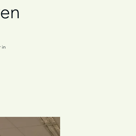
ren
 in