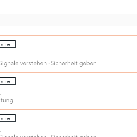
rmine
Signale verstehen -Sicherheit geben
rmine
.
atung
rmine
.