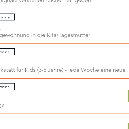
Signale verstehen -Sicherheit geben
rmine
.
ngewöhnung in die Kita/Tagesmutter
rmine
Kreativwerkstatt für Kids
rmine
ga