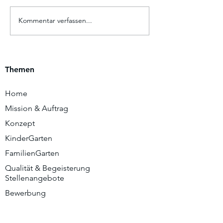
Babygebärden Kurs
Kommentar verfassen...
Single mom by c
Geburtsvorberei
Themen
Home
Mission & Auftrag
Konzept
KinderGarten
FamilienGarten
Qualität & Begeisterung
Stellenangebote
Bewerbung