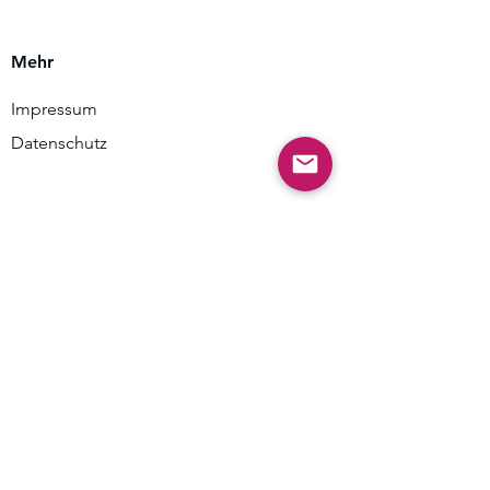
Mehr
Impressum
Datenschutz
Kontakt
info@bluetezeit-berlin.de
familiengarten@bluetezeit-berlin.de
Kontakt
Adresse
Kelchstraße 21-23
12169 Berlin