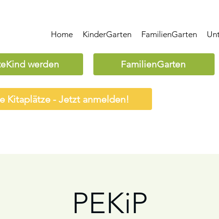
Home
KinderGarten
FamilienGarten
Un
teKind werden
FamilienGarten
ie Kitaplätze - Jetzt anmelden!
PEKiP