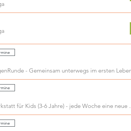
ga
ga
rmine
.
rmine
.
Kreativwerkstatt für Kids
rmine