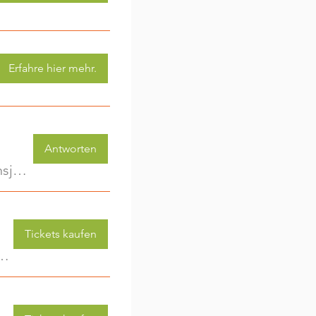
Erfahre hier mehr.
Antworten
KinderwagenRunde - Gemeinsam unterwegs im ersten Lebensjahr
Tickets kaufen
 (3-6 Jahre) - jede Woche eine neue Aktivität (2)