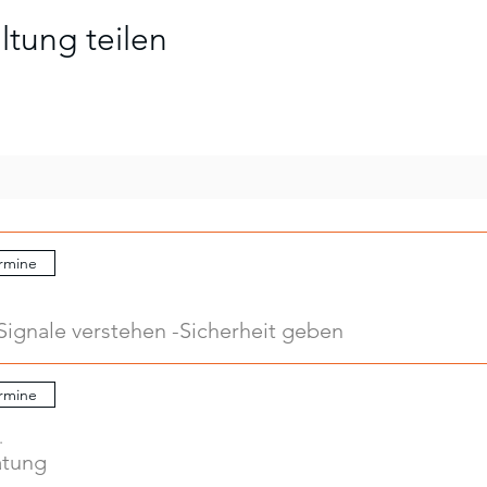
ltung teilen
rmine
Signale verstehen -Sicherheit geben
rmine
.
atung