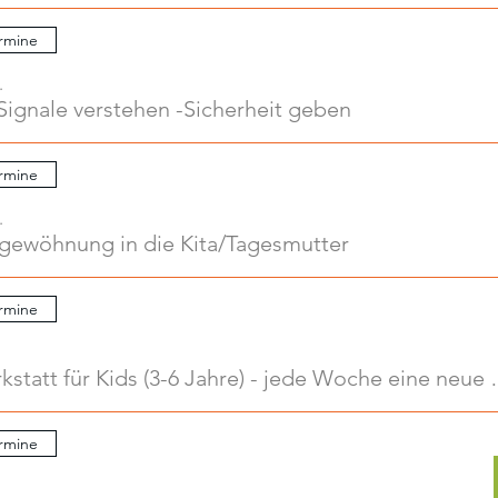
rmine
.
Signale verstehen -Sicherheit geben
rmine
.
ngewöhnung in die Kita/Tagesmutter
rmine
Kreativwerkstatt für Kids
rmine