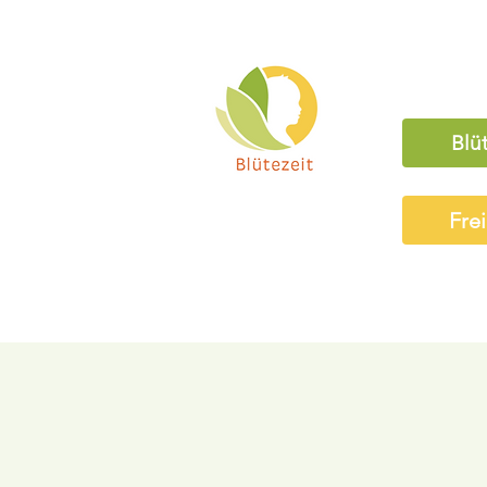
Blü
Fre