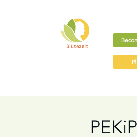
Becom
Pl
PEKiP