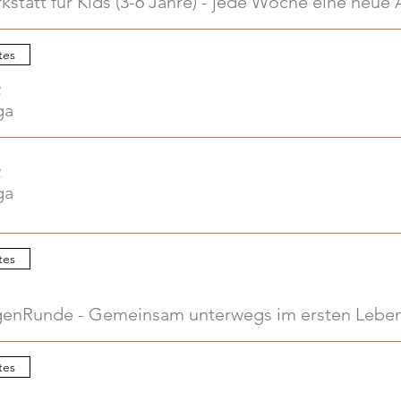
tes
2
ga
2
ga
tes
enRunde - Gemeinsam unterwegs im ersten Leben
tes