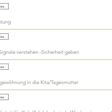
tes
atung
tes
Signale verstehen -Sicherheit geben
tes
ngewöhnung in die Kita/Tagesmutter
tes