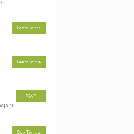
Kreativwerkstatt für Kids (3-6 Jahre) - jede Woche eine neue Aktivität (2)
Learn more
Learn more
RSVP
sjahr
Buy Tickets