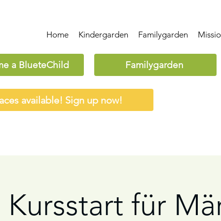
Home
Kindergarden
Familygarden
Missi
e a BlueteChild
Familygarden
aces available! Sign up now!
 Kursstart für Mä