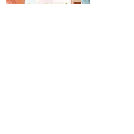
Multiple Dates
Kinder Yoga
Wed, Aug 19
More info
Learn more