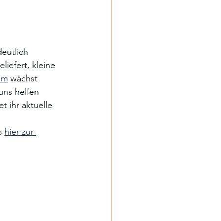
eutlich 
iefert, kleine 
am
 wächst 
uns helfen 
 ihr aktuelle 
s 
hier zur 