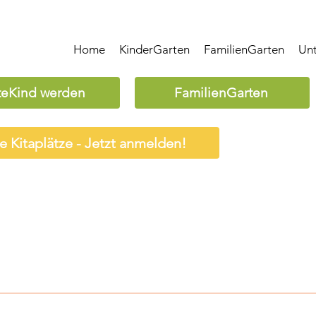
Home
KinderGarten
FamilienGarten
Un
teKind werden
FamilienGarten
ie Kitaplätze - Jetzt anmelden!